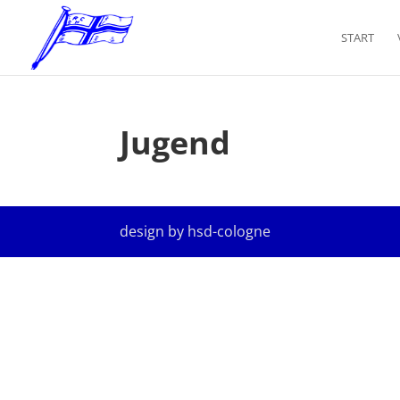
START
Jugend
design by hsd-cologne